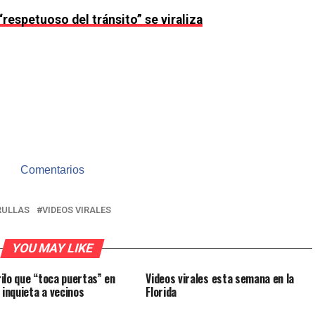
“respetuoso del tránsito” se viraliza
Comentarios
RULLAS
VIDEOS VIRALES
YOU MAY LIKE
ilo que “toca puertas” en
Videos virales esta semana en la
 inquieta a vecinos
Florida