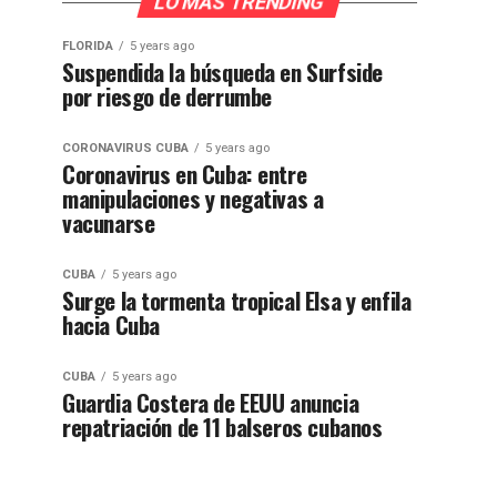
LO MÁS TRENDING
FLORIDA
5 years ago
Suspendida la búsqueda en Surfside
por riesgo de derrumbe
CORONAVIRUS CUBA
5 years ago
Coronavirus en Cuba: entre
manipulaciones y negativas a
vacunarse
CUBA
5 years ago
Surge la tormenta tropical Elsa y enfila
hacia Cuba
CUBA
5 years ago
Guardia Costera de EEUU anuncia
repatriación de 11 balseros cubanos