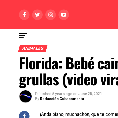
ANIMALES
Florida: Bebé ca
grullas (video vir
Published
5 years ago
on
June 25, 2021
By
Redacción Cubacomenta
¡Anda piano, muchachón, que te comen