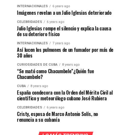
INTERNACIONALES
6 years ago
Imágenes revelan a un Julio Iglesias deteriorado
CELEBRIDADES
6 years ago
Julio Iglesias rompe el silencio y explica la causa
de su deterioro físico
INTERNACIONALES
7 years ago
Así lucen los pulmones de un fumador por más de
30 años
CURIOSIDADES DE CUBA
8 years ago
“Se mató como Chacumbele”¿Quién fue
Chacumbele?
CUBA
8 years ago
España condecora con la Orden del Mérito Civil al
científico y meteorólogo cubano José Rubiera
CELEBRIDADES
6 years ago
Cristy, esposa de Marco Antonio Solís, no
renuncia a su cubanía