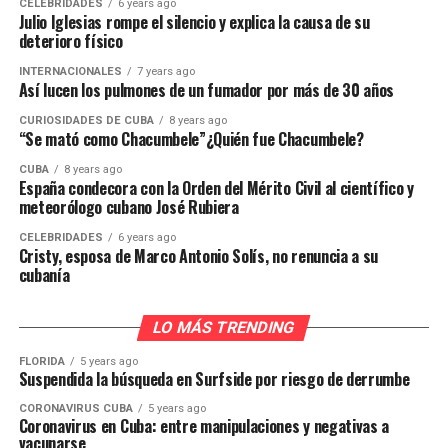
CELEBRIDADES
6 years ago
Julio Iglesias rompe el silencio y explica la causa de su
deterioro físico
INTERNACIONALES
7 years ago
Así lucen los pulmones de un fumador por más de 30 años
CURIOSIDADES DE CUBA
8 years ago
“Se mató como Chacumbele”¿Quién fue Chacumbele?
CUBA
8 years ago
España condecora con la Orden del Mérito Civil al científico y
meteorólogo cubano José Rubiera
CELEBRIDADES
6 years ago
Cristy, esposa de Marco Antonio Solís, no renuncia a su
cubanía
LO MÁS TRENDING
FLORIDA
5 years ago
Suspendida la búsqueda en Surfside por riesgo de derrumbe
CORONAVIRUS CUBA
5 years ago
Coronavirus en Cuba: entre manipulaciones y negativas a
vacunarse