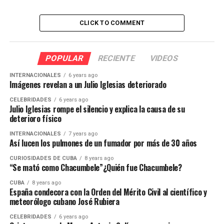
CLICK TO COMMENT
POPULAR
RECIENTE
VIDEOS
INTERNACIONALES
6 years ago
Imágenes revelan a un Julio Iglesias deteriorado
CELEBRIDADES
6 years ago
Julio Iglesias rompe el silencio y explica la causa de su
deterioro físico
INTERNACIONALES
7 years ago
Así lucen los pulmones de un fumador por más de 30 años
CURIOSIDADES DE CUBA
8 years ago
“Se mató como Chacumbele”¿Quién fue Chacumbele?
CUBA
8 years ago
España condecora con la Orden del Mérito Civil al científico y
meteorólogo cubano José Rubiera
CELEBRIDADES
6 years ago