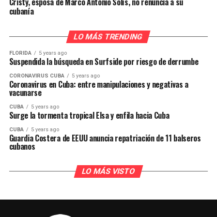
Cristy, esposa de Marco Antonio Solís, no renuncia a su
cubanía
LO MÁS TRENDING
FLORIDA
5 years ago
Suspendida la búsqueda en Surfside por riesgo de derrumbe
CORONAVIRUS CUBA
5 years ago
Coronavirus en Cuba: entre manipulaciones y negativas a
vacunarse
CUBA
5 years ago
Surge la tormenta tropical Elsa y enfila hacia Cuba
CUBA
5 years ago
Guardia Costera de EEUU anuncia repatriación de 11 balseros
cubanos
LO MÁS VISTO