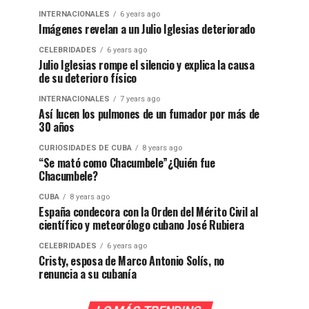
INTERNACIONALES
6 years ago
Imágenes revelan a un Julio Iglesias deteriorado
CELEBRIDADES
6 years ago
Julio Iglesias rompe el silencio y explica la causa
de su deterioro físico
INTERNACIONALES
7 years ago
Así lucen los pulmones de un fumador por más de
30 años
CURIOSIDADES DE CUBA
8 years ago
“Se mató como Chacumbele”¿Quién fue
Chacumbele?
CUBA
8 years ago
España condecora con la Orden del Mérito Civil al
científico y meteorólogo cubano José Rubiera
CELEBRIDADES
6 years ago
Cristy, esposa de Marco Antonio Solís, no
renuncia a su cubanía