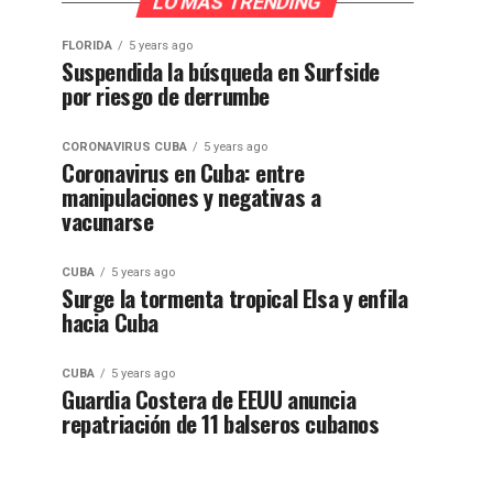
LO MÁS TRENDING
FLORIDA
5 years ago
Suspendida la búsqueda en Surfside
por riesgo de derrumbe
CORONAVIRUS CUBA
5 years ago
Coronavirus en Cuba: entre
manipulaciones y negativas a
vacunarse
CUBA
5 years ago
Surge la tormenta tropical Elsa y enfila
hacia Cuba
CUBA
5 years ago
Guardia Costera de EEUU anuncia
repatriación de 11 balseros cubanos