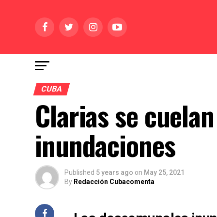
CUBA
Clarias se cuelan
inundaciones
Published
5 years ago
on
May 25, 2021
By
Redacción Cubacomenta