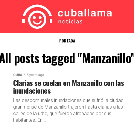
PORTADA
All posts tagged "Manzanillo
CUBA
5 years ago
Clarias se cuelan en Manzanillo con las
inundaciones
Las descomunales inundaciones que sufrió la ciudad
granmense de Manzanillo trajeron hasta clarias a las
calles de la urbe, que fueron atrapadas por sus
habitantes. En...