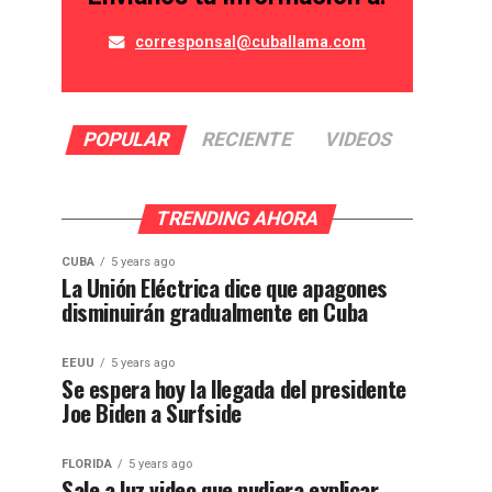
corresponsal@cuballama.com
POPULAR
RECIENTE
VIDEOS
TRENDING AHORA
CUBA
5 years ago
La Unión Eléctrica dice que apagones
disminuirán gradualmente en Cuba
EEUU
5 years ago
Se espera hoy la llegada del presidente
Joe Biden a Surfside
FLORIDA
5 years ago
Sale a luz video que pudiera explicar