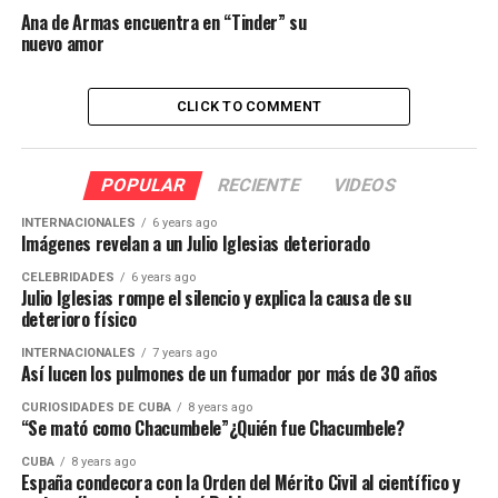
Ana de Armas encuentra en “Tinder” su
nuevo amor
CLICK TO COMMENT
POPULAR
RECIENTE
VIDEOS
INTERNACIONALES
6 years ago
Imágenes revelan a un Julio Iglesias deteriorado
CELEBRIDADES
6 years ago
Julio Iglesias rompe el silencio y explica la causa de su
deterioro físico
INTERNACIONALES
7 years ago
Así lucen los pulmones de un fumador por más de 30 años
CURIOSIDADES DE CUBA
8 years ago
“Se mató como Chacumbele”¿Quién fue Chacumbele?
CUBA
8 years ago
España condecora con la Orden del Mérito Civil al científico y