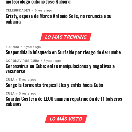
meteorólogo cubano José Rubiera
CELEBRIDADES
6 years ago
Cristy, esposa de Marco Antonio Solís, no renuncia a su
cubanía
LO MÁS TRENDING
FLORIDA
5 years ago
Suspendida la búsqueda en Surfside por riesgo de derrumbe
CORONAVIRUS CUBA
5 years ago
Coronavirus en Cuba: entre manipulaciones y negativas a
vacunarse
CUBA
5 years ago
Surge la tormenta tropical Elsa y enfila hacia Cuba
CUBA
5 years ago
Guardia Costera de EEUU anuncia repatriación de 11 balseros
cubanos
LO MÁS VISTO