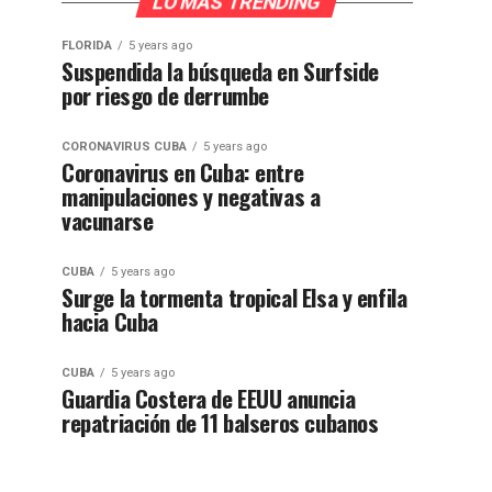
LO MÁS TRENDING
FLORIDA
5 years ago
Suspendida la búsqueda en Surfside
por riesgo de derrumbe
CORONAVIRUS CUBA
5 years ago
Coronavirus en Cuba: entre
manipulaciones y negativas a
vacunarse
CUBA
5 years ago
Surge la tormenta tropical Elsa y enfila
hacia Cuba
CUBA
5 years ago
Guardia Costera de EEUU anuncia
repatriación de 11 balseros cubanos