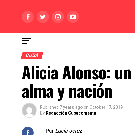
CUBA
Alicia Alonso: un
alma y nación
Published
7 years ago
on
October 17, 2019
By
Redacción Cubacomenta
Por
Lucía Jerez