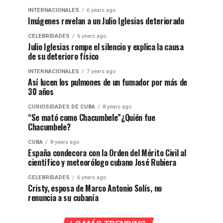
INTERNACIONALES
6 years ago
Imágenes revelan a un Julio Iglesias deteriorado
CELEBRIDADES
6 years ago
Julio Iglesias rompe el silencio y explica la causa
de su deterioro físico
INTERNACIONALES
7 years ago
Así lucen los pulmones de un fumador por más de
30 años
CURIOSIDADES DE CUBA
8 years ago
“Se mató como Chacumbele”¿Quién fue
Chacumbele?
CUBA
8 years ago
España condecora con la Orden del Mérito Civil al
científico y meteorólogo cubano José Rubiera
CELEBRIDADES
6 years ago
Cristy, esposa de Marco Antonio Solís, no
renuncia a su cubanía