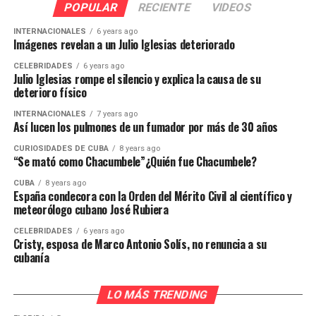
POPULAR
RECIENTE
VIDEOS
INTERNACIONALES
6 years ago
Imágenes revelan a un Julio Iglesias deteriorado
CELEBRIDADES
6 years ago
Julio Iglesias rompe el silencio y explica la causa de su
deterioro físico
INTERNACIONALES
7 years ago
Así lucen los pulmones de un fumador por más de 30 años
CURIOSIDADES DE CUBA
8 years ago
“Se mató como Chacumbele”¿Quién fue Chacumbele?
CUBA
8 years ago
España condecora con la Orden del Mérito Civil al científico y
meteorólogo cubano José Rubiera
CELEBRIDADES
6 years ago
Cristy, esposa de Marco Antonio Solís, no renuncia a su
cubanía
LO MÁS TRENDING