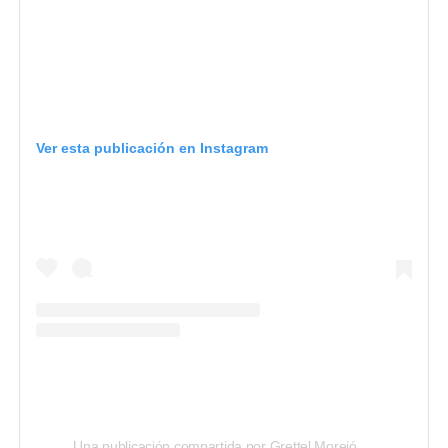
Ver esta publicación en Instagram
Una publicación compartida por Grettel Morejón Grueiro (@grettel.morejon)