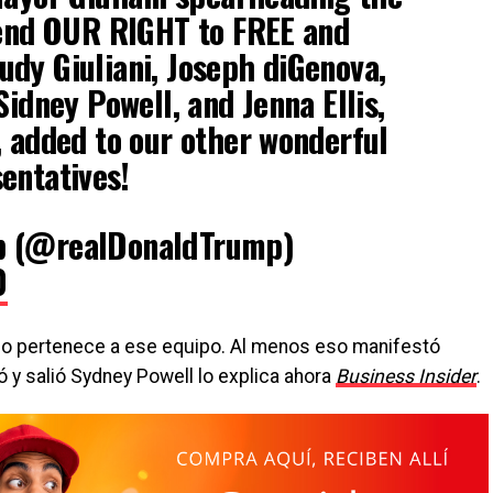
fend OUR RIGHT to FREE and
dy Giuliani, Joseph diGenova,
Sidney Powell, and Jenna Ellis,
, added to our other wonderful
entatives!
p (@realDonaldTrump)
0
no pertenece a ese equipo. Al menos eso manifestó
ró y salió Sydney Powell lo explica ahora
Business Insider
.