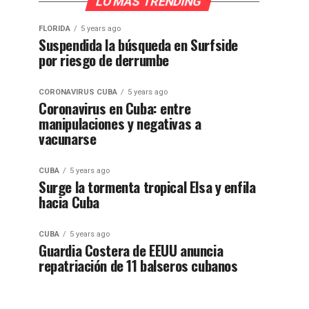
LO MÁS TRENDING
FLORIDA
5 years ago
Suspendida la búsqueda en Surfside
por riesgo de derrumbe
CORONAVIRUS CUBA
5 years ago
Coronavirus en Cuba: entre
manipulaciones y negativas a
vacunarse
CUBA
5 years ago
Surge la tormenta tropical Elsa y enfila
hacia Cuba
CUBA
5 years ago
Guardia Costera de EEUU anuncia
repatriación de 11 balseros cubanos