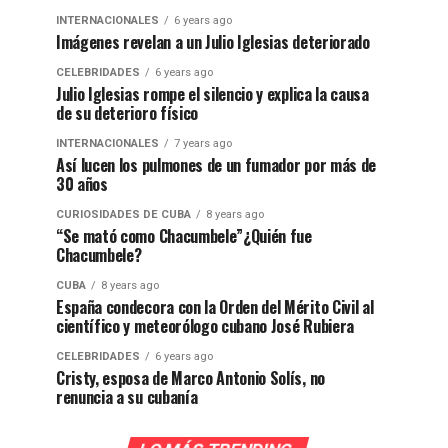
INTERNACIONALES
6 years ago
Imágenes revelan a un Julio Iglesias deteriorado
CELEBRIDADES
6 years ago
Julio Iglesias rompe el silencio y explica la causa
de su deterioro físico
INTERNACIONALES
7 years ago
Así lucen los pulmones de un fumador por más de
30 años
CURIOSIDADES DE CUBA
8 years ago
“Se mató como Chacumbele”¿Quién fue
Chacumbele?
CUBA
8 years ago
España condecora con la Orden del Mérito Civil al
científico y meteorólogo cubano José Rubiera
CELEBRIDADES
6 years ago
Cristy, esposa de Marco Antonio Solís, no
renuncia a su cubanía