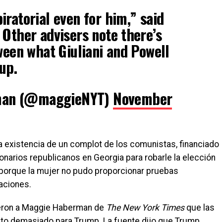
iratorial even for him,” said
 Other advisers note there’s
tween what Giuliani and Powell
up.
man (@maggieNYT)
November
a existencia de un complot de los comunistas, financiado
onarios republicanos en Georgia para robarle la elección
 porque la mujer no pudo proporcionar pruebas
aciones.
ijeron a Maggie Haberman de
The New York Times
que las
lto demasiado para Trump. La fuente dijo que Trump