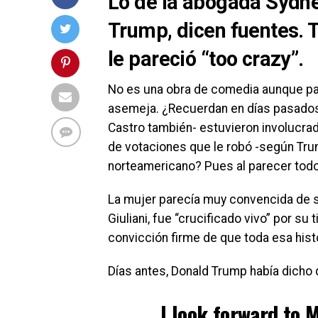
Lo de la abogada Sydn
Trump, dicen fuentes. 
le pareció “too crazy”.
No es una obra de comedia aunque par
asemeja. ¿Recuerdan en días pasados
Castro también- estuvieron involucrad
de votaciones que le robó -según Tru
norteamericano? Pues al parecer todo
La mujer parecía muy convencida de s
Giuliani, fue “crucificado vivo” por su
convicción firme de que toda esa hist
Días antes, Donald Trump había dicho
I look forward to 