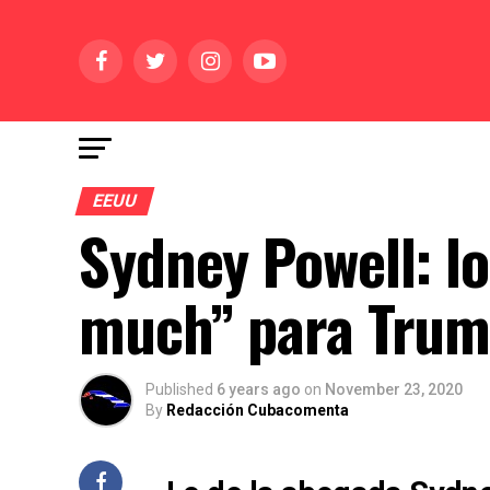
EEUU
Sydney Powell: lo
much” para Tru
Published
6 years ago
on
November 23, 2020
By
Redacción Cubacomenta