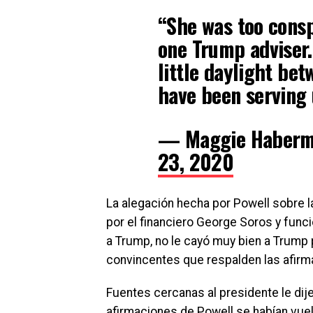
“She was too consp
one Trump adviser.
little daylight be
have been serving 
— Maggie Haber
23, 2020
La alegación hecha por Powell sobre l
por el financiero George Soros y funci
a Trump, no le cayó muy bien a Trump
convincentes que respalden las afirm
Fuentes cercanas al presidente le d
afirmaciones de Powell se habían vue