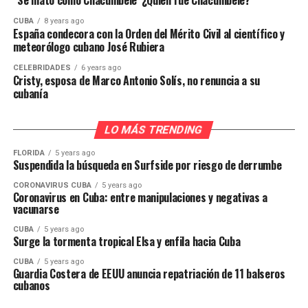
CUBA
8 years ago
España condecora con la Orden del Mérito Civil al científico y
meteorólogo cubano José Rubiera
CELEBRIDADES
6 years ago
Cristy, esposa de Marco Antonio Solís, no renuncia a su
cubanía
LO MÁS TRENDING
FLORIDA
5 years ago
Suspendida la búsqueda en Surfside por riesgo de derrumbe
CORONAVIRUS CUBA
5 years ago
Coronavirus en Cuba: entre manipulaciones y negativas a
vacunarse
CUBA
5 years ago
Surge la tormenta tropical Elsa y enfila hacia Cuba
CUBA
5 years ago
Guardia Costera de EEUU anuncia repatriación de 11 balseros
cubanos