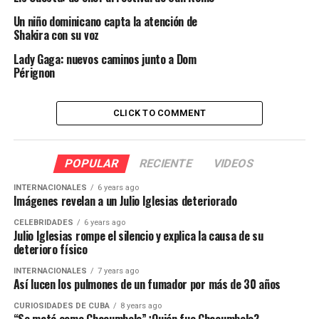
Un niño dominicano capta la atención de
Shakira con su voz
Lady Gaga: nuevos caminos junto a Dom
Pérignon
CLICK TO COMMENT
POPULAR
RECIENTE
VIDEOS
INTERNACIONALES
6 years ago
Imágenes revelan a un Julio Iglesias deteriorado
CELEBRIDADES
6 years ago
Julio Iglesias rompe el silencio y explica la causa de su
deterioro físico
INTERNACIONALES
7 years ago
Así lucen los pulmones de un fumador por más de 30 años
CURIOSIDADES DE CUBA
8 years ago
“Se mató como Chacumbele”¿Quién fue Chacumbele?