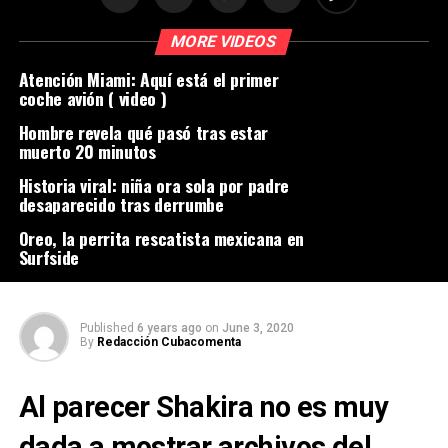
MORE VIDEOS
Atención Miami: Aquí está el primer
coche avión ( video )
Hombre revela qué pasó tras estar
muerto 20 minutos
Historia viral: niña ora sola por padre
desaparecido tras derrumbe
Oreo, la perrita rescatista mexicana en
Surfside
Published
6 years ago
on
June 3, 2020
By
Redacción Cubacomenta
Al parecer Shakira no es muy
dada a mostrar archivos del