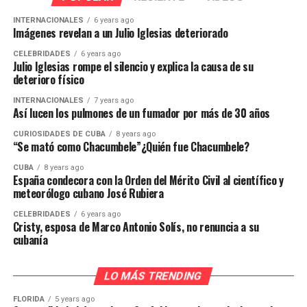
INTERNACIONALES
6 years ago
Imágenes revelan a un Julio Iglesias deteriorado
CELEBRIDADES
6 years ago
Julio Iglesias rompe el silencio y explica la causa de su
deterioro físico
INTERNACIONALES
7 years ago
Así lucen los pulmones de un fumador por más de 30 años
CURIOSIDADES DE CUBA
8 years ago
“Se mató como Chacumbele”¿Quién fue Chacumbele?
CUBA
8 years ago
España condecora con la Orden del Mérito Civil al científico y
meteorólogo cubano José Rubiera
CELEBRIDADES
6 years ago
Cristy, esposa de Marco Antonio Solís, no renuncia a su
cubanía
LO MÁS TRENDING
FLORIDA
5 years ago