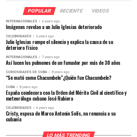
POPULAR
RECIENTE
VIDEOS
INTERNACIONALES
6 years ago
Imágenes revelan a un Julio Iglesias deteriorado
CELEBRIDADES
6 years ago
Julio Iglesias rompe el silencio y explica la causa de su
deterioro físico
INTERNACIONALES
7 years ago
Así lucen los pulmones de un fumador por más de 30 años
CURIOSIDADES DE CUBA
8 years ago
“Se mató como Chacumbele”¿Quién fue Chacumbele?
CUBA
8 years ago
España condecora con la Orden del Mérito Civil al científico y
meteorólogo cubano José Rubiera
CELEBRIDADES
6 years ago
Cristy, esposa de Marco Antonio Solís, no renuncia a su
cubanía
LO MÁS TRENDING