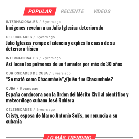
POPULAR
RECIENTE
VIDEOS
INTERNACIONALES
6 years ago
Imágenes revelan a un Julio Iglesias deteriorado
CELEBRIDADES
6 years ago
Julio Iglesias rompe el silencio y explica la causa de su
deterioro físico
INTERNACIONALES
7 years ago
Así lucen los pulmones de un fumador por más de 30 años
CURIOSIDADES DE CUBA
8 years ago
“Se mató como Chacumbele”¿Quién fue Chacumbele?
CUBA
8 years ago
España condecora con la Orden del Mérito Civil al científico y
meteorólogo cubano José Rubiera
CELEBRIDADES
6 years ago
Cristy, esposa de Marco Antonio Solís, no renuncia a su
cubanía
LO MÁS TRENDING