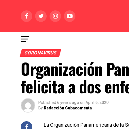
CORONAVIRUS
Organización Pan
felicita a dos e
Published
6 years ago
on
April 6, 2020
By
Redacción Cubacomenta
La Organización Panamericana de la 