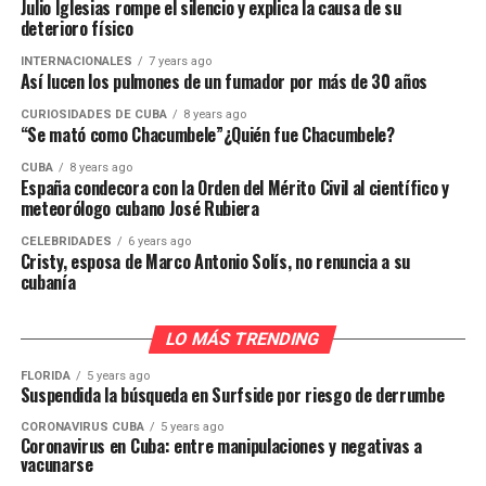
Julio Iglesias rompe el silencio y explica la causa de su
deterioro físico
INTERNACIONALES
7 years ago
Así lucen los pulmones de un fumador por más de 30 años
CURIOSIDADES DE CUBA
8 years ago
“Se mató como Chacumbele”¿Quién fue Chacumbele?
CUBA
8 years ago
España condecora con la Orden del Mérito Civil al científico y
meteorólogo cubano José Rubiera
CELEBRIDADES
6 years ago
Cristy, esposa de Marco Antonio Solís, no renuncia a su
cubanía
LO MÁS TRENDING
FLORIDA
5 years ago
Suspendida la búsqueda en Surfside por riesgo de derrumbe
CORONAVIRUS CUBA
5 years ago
Coronavirus en Cuba: entre manipulaciones y negativas a
vacunarse