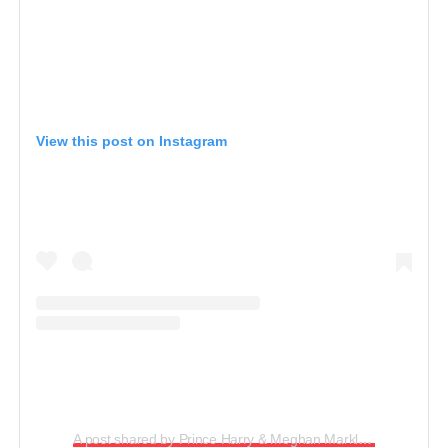
View this post on Instagram
A post shared by Prince Harry & Meghan Markle (@sussexroyal_hm)