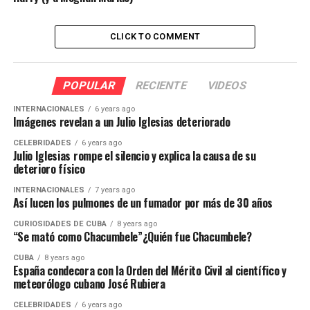
CLICK TO COMMENT
POPULAR
RECIENTE
VIDEOS
INTERNACIONALES
6 years ago
Imágenes revelan a un Julio Iglesias deteriorado
CELEBRIDADES
6 years ago
Julio Iglesias rompe el silencio y explica la causa de su
deterioro físico
INTERNACIONALES
7 years ago
Así lucen los pulmones de un fumador por más de 30 años
CURIOSIDADES DE CUBA
8 years ago
“Se mató como Chacumbele”¿Quién fue Chacumbele?
CUBA
8 years ago
España condecora con la Orden del Mérito Civil al científico y
meteorólogo cubano José Rubiera
CELEBRIDADES
6 years ago