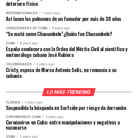
deterioro físico
INTERNACIONALES
7 years ago
Así lucen los pulmones de un fumador por más de 30 años
CURIOSIDADES DE CUBA
8 years ago
“Se mató como Chacumbele”¿Quién fue Chacumbele?
CUBA
8 years ago
España condecora con la Orden del Mérito Civil al científico y
meteorólogo cubano José Rubiera
CELEBRIDADES
6 years ago
Cristy, esposa de Marco Antonio Solís, no renuncia a su
cubanía
LO MÁS TRENDING
FLORIDA
5 years ago
Suspendida la búsqueda en Surfside por riesgo de derrumbe
CORONAVIRUS CUBA
5 years ago
Coronavirus en Cuba: entre manipulaciones y negativas a
vacunarse
CUBA
5 years ago