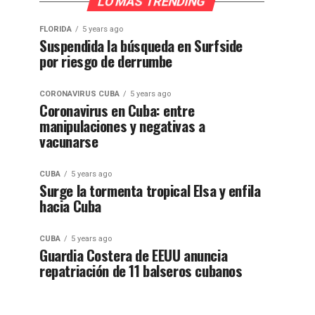
LO MÁS TRENDING
FLORIDA
5 years ago
Suspendida la búsqueda en Surfside
por riesgo de derrumbe
CORONAVIRUS CUBA
5 years ago
Coronavirus en Cuba: entre
manipulaciones y negativas a
vacunarse
CUBA
5 years ago
Surge la tormenta tropical Elsa y enfila
hacia Cuba
CUBA
5 years ago
Guardia Costera de EEUU anuncia
repatriación de 11 balseros cubanos