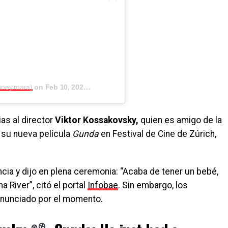
oney.mara)
on
Feb 10, 2020 at 6:35am PST
as al director
Viktor Kossakovsky,
quien es amigo de la
 su nueva película
Gunda
en Festival de Cine de Zúrich,
ia y dijo en plena ceremonia: “Acaba de tener un bebé,
a River”, citó el portal
Infobae
. Sin embargo, los
onunciado por el momento.