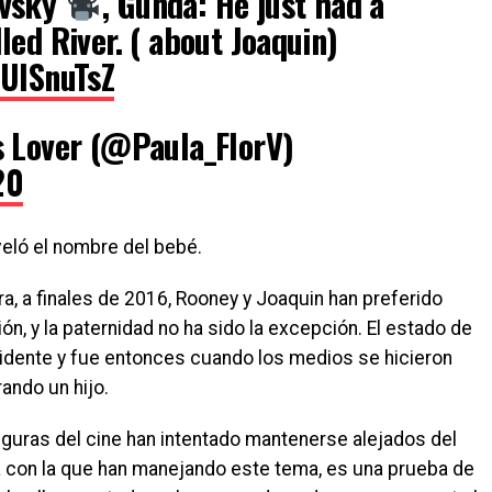
ovsky
, Gunda: He just had a
led River. ( about Joaquin)
uUISnuTsZ
s Lover (@Paula_FlorV)
20
veló el nombre del bebé.
a, a finales de 2016, Rooney y Joaquin han preferido
ón, y la paternidad no ha sido la excepción. El estado de
idente y fue entonces cuando los medios se hicieron
ando un hijo.
guras del cine han intentado mantenerse alejados del
ra con la que han manejando este tema, es una prueba de