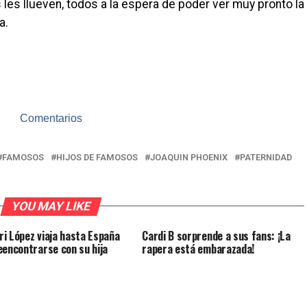
s les llueven, todos a la espera de poder ver muy pronto la
a.
Comentarios
FAMOSOS
HIJOS DE FAMOSOS
JOAQUIN PHOENIX
PATERNIDAD
YOU MAY LIKE
i López viaja hasta España
Cardi B sorprende a sus fans: ¡La
eencontrarse con su hija
rapera está embarazada!