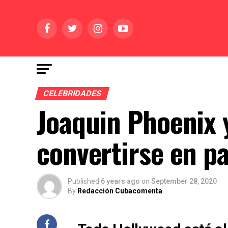
CELEBRIDADES
Joaquin Phoenix 
convertirse en p
Published
6 years ago
on
September 28, 2020
By
Redacción Cubacomenta