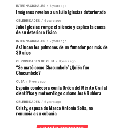
INTERNACIONALES
6 years ago
Imágenes revelan a un Julio Iglesias deteriorado
CELEBRIDADES
6 years ago
Julio Iglesias rompe el silencio y explica la causa
de su deterioro físico
INTERNACIONALES
7 years ago
Así lucen los pulmones de un fumador por más de
30 años
CURIOSIDADES DE CUBA
8 years ago
“Se mató como Chacumbele”¿Quién fue
Chacumbele?
CUBA
8 years ago
España condecora con la Orden del Mérito Civil al
científico y meteorólogo cubano José Rubiera
CELEBRIDADES
6 years ago
Cristy, esposa de Marco Antonio Solís, no
renuncia a su cubanía