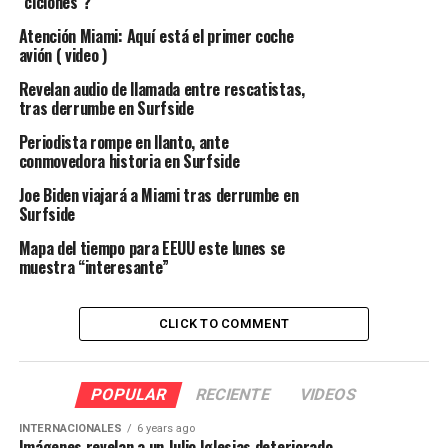
“ciclones”?
Atención Miami: Aquí está el primer coche
avión ( video )
Revelan audio de llamada entre rescatistas,
tras derrumbe en Surfside
Periodista rompe en llanto, ante
conmovedora historia en Surfside
Joe Biden viajará a Miami tras derrumbe en
Surfside
Mapa del tiempo para EEUU este lunes se
muestra “interesante”
CLICK TO COMMENT
POPULAR
RECIENTE
VIDEOS
INTERNACIONALES
6 years ago
Imágenes revelan a un Julio Iglesias deteriorado