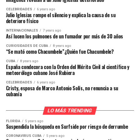
CELEBRIDADES
6 years ago
Julio Iglesias rompe el silencio y explica la causa de su
deterioro físico
INTERNACIONALES
7 years ago
Así lucen los pulmones de un fumador por más de 30 años
CURIOSIDADES DE CUBA
8 years ago
“Se mató como Chacumbele”¿Quién fue Chacumbele?
CUBA
8 years ago
España condecora con la Orden del Mérito Civil al científico y
meteorólogo cubano José Rubiera
CELEBRIDADES
6 years ago
Cristy, esposa de Marco Antonio Solís, no renuncia a su
cubanía
LO MÁS TRENDING
FLORIDA
5 years ago
Suspendida la búsqueda en Surfside por riesgo de derrumbe
CORONAVIRUS CUBA
5 years ago