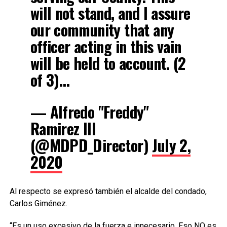
will not stand, and I assure
our community that any
officer acting in this vain
will be held to account. (2
of 3)…
— Alfredo "Freddy"
Ramirez III
(@MDPD_Director)
July 2,
2020
Al respecto se expresó también el alcalde del condado,
Carlos Giménez.
“Es un uso excesivo de la fuerza e innecesario. Eso NO es