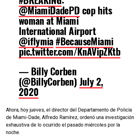
@MiamiDadePD
cop hits
woman at Miami
International Airport
@iflymia
#BecauseMiami
pic.twitter.com/KnAVipZKtb
— Billy Corben
(@BillyCorben)
July 2,
2020
Ahora, hoy jueves, el director del Departamento de Policía
de Miami-Dade, Alfredo Ramírez, ordenó una investigación
exhaustiva de lo ocurrido el pasado miércoles por la
noche.