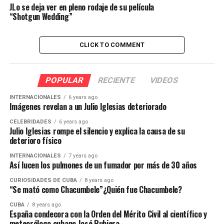
JLo se deja ver en pleno rodaje de su película
“Shotgun Wedding”
CLICK TO COMMENT
POPULAR
RECIENTE
VIDEOS
INTERNACIONALES
6 years ago
Imágenes revelan a un Julio Iglesias deteriorado
CELEBRIDADES
6 years ago
Julio Iglesias rompe el silencio y explica la causa de su
deterioro físico
INTERNACIONALES
7 years ago
Así lucen los pulmones de un fumador por más de 30 años
CURIOSIDADES DE CUBA
8 years ago
“Se mató como Chacumbele”¿Quién fue Chacumbele?
CUBA
8 years ago
España condecora con la Orden del Mérito Civil al científico y
meteorólogo cubano José Rubiera