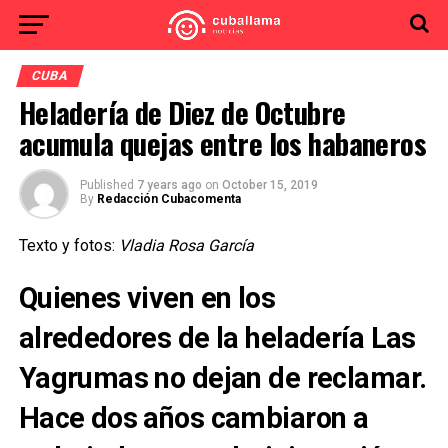
CUBA
Heladería de Diez de Octubre
acumula quejas entre los habaneros
Published
7 years ago
on
October 15, 2019
By
Redacción Cubacomenta
Texto y fotos:
Vladia Rosa García
Quienes viven en los
alrededores de la heladería Las
Yagrumas no dejan de reclamar.
Hace dos años cambiaron a