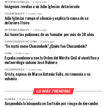
INTERNACIONALES
6 years ago
Imágenes revelan a un Julio Iglesias deteriorado
CELEBRIDADES
6 years ago
Julio Iglesias rompe el silencio y explica la causa de su
deterioro físico
INTERNACIONALES
7 years ago
Así lucen los pulmones de un fumador por más de 30 años
CURIOSIDADES DE CUBA
8 years ago
“Se mató como Chacumbele”¿Quién fue Chacumbele?
CUBA
8 years ago
España condecora con la Orden del Mérito Civil al científico y
meteorólogo cubano José Rubiera
CELEBRIDADES
6 years ago
Cristy, esposa de Marco Antonio Solís, no renuncia a su
cubanía
LO MÁS TRENDING
FLORIDA
5 years ago
Suspendida la búsqueda en Surfside por riesgo de derrumbe