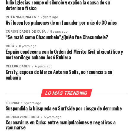
Julio Iglesias rompe el silencio y explica la causa de su
deterioro físico
INTERNACIONALES
7 years ago
Así lucen los pulmones de un fumador por más de 30 años
CURIOSIDADES DE CUBA
8 years ago
“Se mató como Chacumbele”¿Quién fue Chacumbele?
CUBA
8 years ago
España condecora con la Orden del Mérito Civil al científico y
meteorólogo cubano José Rubiera
CELEBRIDADES
6 years ago
Cristy, esposa de Marco Antonio Solís, no renuncia a su
cubanía
LO MÁS TRENDING
FLORIDA
5 years ago
Suspendida la búsqueda en Surfside por riesgo de derrumbe
CORONAVIRUS CUBA
5 years ago
Coronavirus en Cuba: entre manipulaciones y negativas a
vacunarse