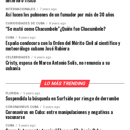
deterioro físico
INTERNACIONALES
7 years ago
Así lucen los pulmones de un fumador por más de 30 años
CURIOSIDADES DE CUBA
8 years ago
“Se mató como Chacumbele”¿Quién fue Chacumbele?
CUBA
8 years ago
España condecora con la Orden del Mérito Civil al científico y
meteorólogo cubano José Rubiera
CELEBRIDADES
6 years ago
Cristy, esposa de Marco Antonio Solís, no renuncia a su
cubanía
LO MÁS TRENDING
FLORIDA
5 years ago
Suspendida la búsqueda en Surfside por riesgo de derrumbe
CORONAVIRUS CUBA
5 years ago
Coronavirus en Cuba: entre manipulaciones y negativas a
vacunarse
CUBA
5 years ago