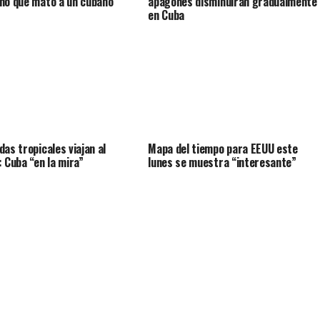
no que mató a un cubano
apagones disminuirán gradualmente
en Cuba
das tropicales viajan al
Mapa del tiempo para EEUU este
: Cuba “en la mira”
lunes se muestra “interesante”