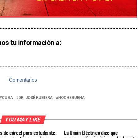
nos tu información a:
Comentarios
CUBA
DR. JOSÉ RUBIERA
NOCHEBUENA
YOU MAY LIKE
s de cárcel para estudiante
La Unión Eléctrica dice que