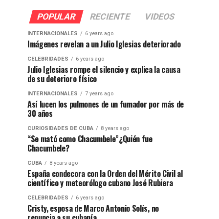
POPULAR
RECIENTE
VIDEOS
INTERNACIONALES
6 years ago
Imágenes revelan a un Julio Iglesias deteriorado
CELEBRIDADES
6 years ago
Julio Iglesias rompe el silencio y explica la causa
de su deterioro físico
INTERNACIONALES
7 years ago
Así lucen los pulmones de un fumador por más de
30 años
CURIOSIDADES DE CUBA
8 years ago
“Se mató como Chacumbele”¿Quién fue
Chacumbele?
CUBA
8 years ago
España condecora con la Orden del Mérito Civil al
científico y meteorólogo cubano José Rubiera
CELEBRIDADES
6 years ago
Cristy, esposa de Marco Antonio Solís, no
renuncia a su cubanía