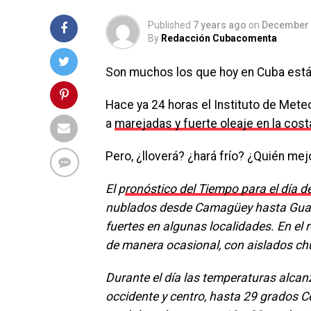
Published
7 years ago
on
December 
By
Redacción Cubacomenta
Son muchos los que hoy en Cuba está
Hace ya 24 horas el Instituto de Mete
a
marejadas y fuerte oleaje en la cost
Pero, ¿lloverá? ¿hará frío? ¿Quién mej
El p
ronóstico del Tiempo para el día d
nublados desde Camagüey hasta Guant
fuertes en algunas localidades. En el 
de manera ocasional, con aislados chu
Durante el día las temperaturas alcan
occidente y centro, hasta 29 grados Ce