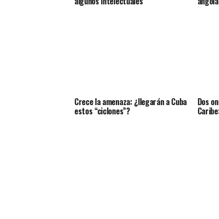
algunos intelectuales
angola
Crece la amenaza: ¿llegarán a Cuba
Dos on
estos “ciclones”?
Caribe