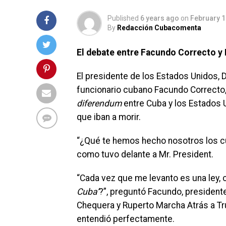
Published
6 years ago
on
February 1
By
Redacción Cubacomenta
El debate entre Facundo Correcto y 
El presidente de los Estados Unidos, 
funcionario cubano Facundo Correcto, 
diferendum
entre Cuba y los Estados U
que iban a morir.
“¿Qué te hemos hecho nosotros los c
como tuvo delante a Mr. President.
“Cada vez que me levanto es una ley, 
Cuba’
?”, preguntó Facundo, presidente
Chequera y Ruperto Marcha Atrás a Tru
entendió perfectamente.