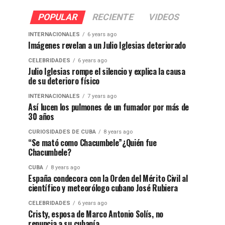
POPULAR
RECIENTE
VIDEOS
INTERNACIONALES
6 years ago
Imágenes revelan a un Julio Iglesias deteriorado
CELEBRIDADES
6 years ago
Julio Iglesias rompe el silencio y explica la causa
de su deterioro físico
INTERNACIONALES
7 years ago
Así lucen los pulmones de un fumador por más de
30 años
CURIOSIDADES DE CUBA
8 years ago
“Se mató como Chacumbele”¿Quién fue
Chacumbele?
CUBA
8 years ago
España condecora con la Orden del Mérito Civil al
científico y meteorólogo cubano José Rubiera
CELEBRIDADES
6 years ago
Cristy, esposa de Marco Antonio Solís, no
renuncia a su cubanía