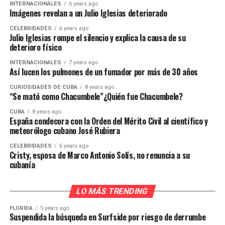
INTERNACIONALES
6 years ago
Imágenes revelan a un Julio Iglesias deteriorado
CELEBRIDADES
6 years ago
Julio Iglesias rompe el silencio y explica la causa de su
deterioro físico
INTERNACIONALES
7 years ago
Así lucen los pulmones de un fumador por más de 30 años
CURIOSIDADES DE CUBA
8 years ago
“Se mató como Chacumbele”¿Quién fue Chacumbele?
CUBA
8 years ago
España condecora con la Orden del Mérito Civil al científico y
meteorólogo cubano José Rubiera
CELEBRIDADES
6 years ago
Cristy, esposa de Marco Antonio Solís, no renuncia a su
cubanía
LO MÁS TRENDING
FLORIDA
5 years ago
Suspendida la búsqueda en Surfside por riesgo de derrumbe