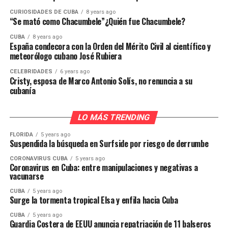
CURIOSIDADES DE CUBA
8 years ago
“Se mató como Chacumbele”¿Quién fue Chacumbele?
CUBA
8 years ago
España condecora con la Orden del Mérito Civil al científico y
meteorólogo cubano José Rubiera
CELEBRIDADES
6 years ago
Cristy, esposa de Marco Antonio Solís, no renuncia a su
cubanía
LO MÁS TRENDING
FLORIDA
5 years ago
Suspendida la búsqueda en Surfside por riesgo de derrumbe
CORONAVIRUS CUBA
5 years ago
Coronavirus en Cuba: entre manipulaciones y negativas a
vacunarse
CUBA
5 years ago
Surge la tormenta tropical Elsa y enfila hacia Cuba
CUBA
5 years ago
Guardia Costera de EEUU anuncia repatriación de 11 balseros