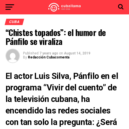
CUBA
“Chistes topados”: el humor de
Pánfilo se viraliza
Published
7 years ago
on
August 14, 2019
By
Redacción Cubacomenta
El actor Luis Silva, Pánfilo en el
programa “Vivir del cuento” de
la televisión cubana, ha
encendido las redes sociales
con tan solo la pregunta: ¿Será