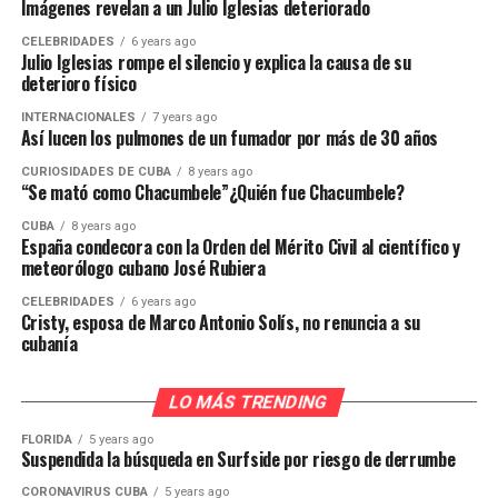
Imágenes revelan a un Julio Iglesias deteriorado
CELEBRIDADES
6 years ago
Julio Iglesias rompe el silencio y explica la causa de su
deterioro físico
INTERNACIONALES
7 years ago
Así lucen los pulmones de un fumador por más de 30 años
CURIOSIDADES DE CUBA
8 years ago
“Se mató como Chacumbele”¿Quién fue Chacumbele?
CUBA
8 years ago
España condecora con la Orden del Mérito Civil al científico y
meteorólogo cubano José Rubiera
CELEBRIDADES
6 years ago
Cristy, esposa de Marco Antonio Solís, no renuncia a su
cubanía
LO MÁS TRENDING
FLORIDA
5 years ago
Suspendida la búsqueda en Surfside por riesgo de derrumbe
CORONAVIRUS CUBA
5 years ago