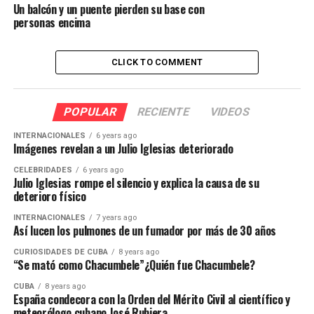
Un balcón y un puente pierden su base con
personas encima
CLICK TO COMMENT
POPULAR
RECIENTE
VIDEOS
INTERNACIONALES
6 years ago
Imágenes revelan a un Julio Iglesias deteriorado
CELEBRIDADES
6 years ago
Julio Iglesias rompe el silencio y explica la causa de su
deterioro físico
INTERNACIONALES
7 years ago
Así lucen los pulmones de un fumador por más de 30 años
CURIOSIDADES DE CUBA
8 years ago
“Se mató como Chacumbele”¿Quién fue Chacumbele?
CUBA
8 years ago
España condecora con la Orden del Mérito Civil al científico y
meteorólogo cubano José Rubiera