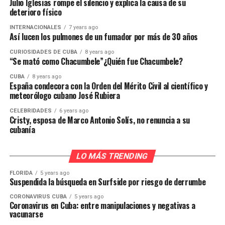
Julio Iglesias rompe el silencio y explica la causa de su
deterioro físico
INTERNACIONALES
7 years ago
Así lucen los pulmones de un fumador por más de 30 años
CURIOSIDADES DE CUBA
8 years ago
“Se mató como Chacumbele”¿Quién fue Chacumbele?
CUBA
8 years ago
España condecora con la Orden del Mérito Civil al científico y
meteorólogo cubano José Rubiera
CELEBRIDADES
6 years ago
Cristy, esposa de Marco Antonio Solís, no renuncia a su
cubanía
LO MÁS TRENDING
FLORIDA
5 years ago
Suspendida la búsqueda en Surfside por riesgo de derrumbe
CORONAVIRUS CUBA
5 years ago
Coronavirus en Cuba: entre manipulaciones y negativas a
vacunarse