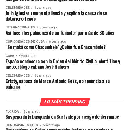
CELEBRIDADES
6 years ago
Julio Iglesias rompe el silencio y explica la causa de su
deterioro físico
INTERNACIONALES
7 years ago
Así lucen los pulmones de un fumador por más de 30 años
CURIOSIDADES DE CUBA
8 years ago
“Se mató como Chacumbele”¿Quién fue Chacumbele?
CUBA
8 years ago
España condecora con la Orden del Mérito Civil al científico y
meteorólogo cubano José Rubiera
CELEBRIDADES
6 years ago
Cristy, esposa de Marco Antonio Solís, no renuncia a su
cubanía
LO MÁS TRENDING
FLORIDA
5 years ago
Suspendida la búsqueda en Surfside por riesgo de derrumbe
CORONAVIRUS CUBA
5 years ago