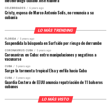
meteorólogo cubano José Rubiera
CELEBRIDADES
6 years ago
Cristy, esposa de Marco Antonio Solís, no renuncia a su
cubanía
LO MÁS TRENDING
FLORIDA
5 years ago
Suspendida la búsqueda en Surfside por riesgo de derrumbe
CORONAVIRUS CUBA
5 years ago
Coronavirus en Cuba: entre manipulaciones y negativas a
vacunarse
CUBA
5 years ago
Surge la tormenta tropical Elsa y enfila hacia Cuba
CUBA
5 years ago
Guardia Costera de EEUU anuncia repatriación de 11 balseros
cubanos
LO MÁS VISTO