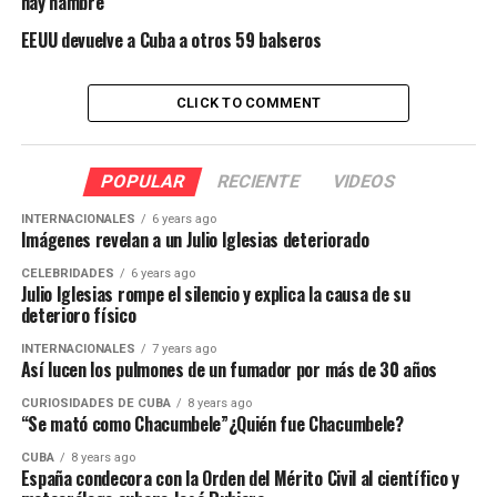
hay hambre
EEUU devuelve a Cuba a otros 59 balseros
CLICK TO COMMENT
POPULAR
RECIENTE
VIDEOS
INTERNACIONALES
6 years ago
Imágenes revelan a un Julio Iglesias deteriorado
CELEBRIDADES
6 years ago
Julio Iglesias rompe el silencio y explica la causa de su
deterioro físico
INTERNACIONALES
7 years ago
Así lucen los pulmones de un fumador por más de 30 años
CURIOSIDADES DE CUBA
8 years ago
“Se mató como Chacumbele”¿Quién fue Chacumbele?
CUBA
8 years ago
España condecora con la Orden del Mérito Civil al científico y