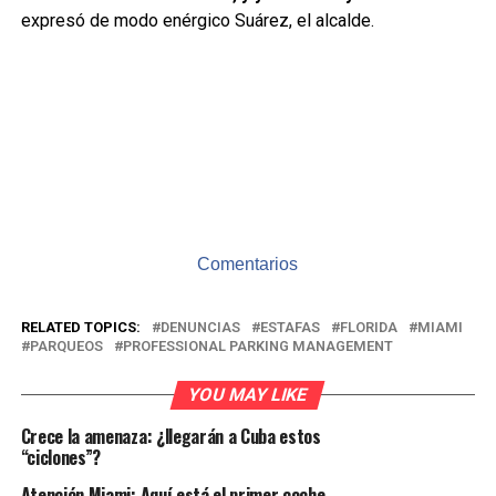
expresó de modo enérgico Suárez, el alcalde.
Comentarios
RELATED TOPICS:
DENUNCIAS
ESTAFAS
FLORIDA
MIAMI
PARQUEOS
PROFESSIONAL PARKING MANAGEMENT
YOU MAY LIKE
Crece la amenaza: ¿llegarán a Cuba estos
“ciclones”?
Atención Miami: Aquí está el primer coche