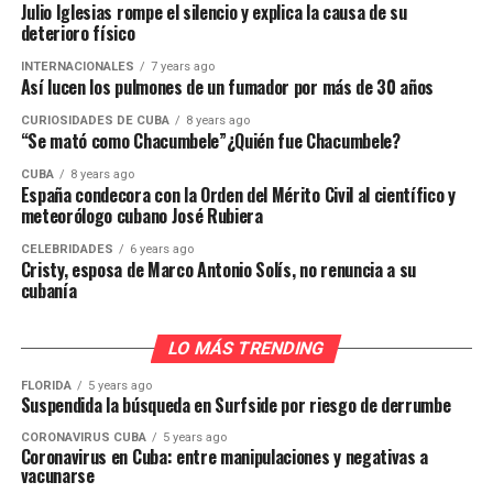
Julio Iglesias rompe el silencio y explica la causa de su
deterioro físico
INTERNACIONALES
7 years ago
Así lucen los pulmones de un fumador por más de 30 años
CURIOSIDADES DE CUBA
8 years ago
“Se mató como Chacumbele”¿Quién fue Chacumbele?
CUBA
8 years ago
España condecora con la Orden del Mérito Civil al científico y
meteorólogo cubano José Rubiera
CELEBRIDADES
6 years ago
Cristy, esposa de Marco Antonio Solís, no renuncia a su
cubanía
LO MÁS TRENDING
FLORIDA
5 years ago
Suspendida la búsqueda en Surfside por riesgo de derrumbe
CORONAVIRUS CUBA
5 years ago
Coronavirus en Cuba: entre manipulaciones y negativas a
vacunarse