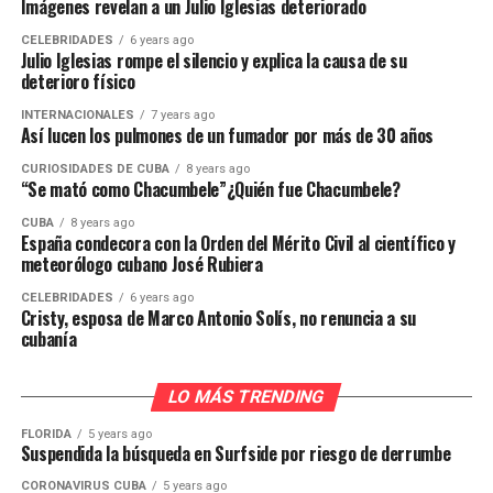
Imágenes revelan a un Julio Iglesias deteriorado
CELEBRIDADES
6 years ago
Julio Iglesias rompe el silencio y explica la causa de su
deterioro físico
INTERNACIONALES
7 years ago
Así lucen los pulmones de un fumador por más de 30 años
CURIOSIDADES DE CUBA
8 years ago
“Se mató como Chacumbele”¿Quién fue Chacumbele?
CUBA
8 years ago
España condecora con la Orden del Mérito Civil al científico y
meteorólogo cubano José Rubiera
CELEBRIDADES
6 years ago
Cristy, esposa de Marco Antonio Solís, no renuncia a su
cubanía
LO MÁS TRENDING
FLORIDA
5 years ago
Suspendida la búsqueda en Surfside por riesgo de derrumbe
CORONAVIRUS CUBA
5 years ago