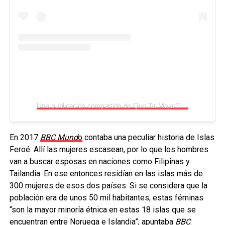
Una publicación compartida de Que Tal Viajar?
(@quetalvi
En 2017
BBC Mund
o
contaba una peculiar historia de Islas
Feroé. Allí las mujeres escasean, por lo que los hombres
van a buscar esposas en naciones como Filipinas y
Tailandia. En ese entonces residían en las islas más de
300 mujeres de esos dos países. Si se considera que la
población era de unos 50 mil habitantes, estas féminas
“son la mayor minoría étnica en estas 18 islas que se
encuentran entre Noruega e Islandia”, apuntaba
BBC
.