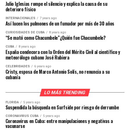
Julio Iglesias rompe el silencio y explica la causa de su
deterioro físico
INTERNACIONALES
7 years ago
Así lucen los pulmones de un fumador por más de 30 años
CURIOSIDADES DE CUBA
8 years ago
“Se mató como Chacumbele”¿Quién fue Chacumbele?
CUBA
8 years ago
España condecora con la Orden del Mérito Civil al científico y
meteorólogo cubano José Rubiera
CELEBRIDADES
6 years ago
Cristy, esposa de Marco Antonio Solís, no renuncia a su
cubanía
LO MÁS TRENDING
FLORIDA
5 years ago
Suspendida la búsqueda en Surfside por riesgo de derrumbe
CORONAVIRUS CUBA
5 years ago
Coronavirus en Cuba: entre manipulaciones y negativas a
vacunarse