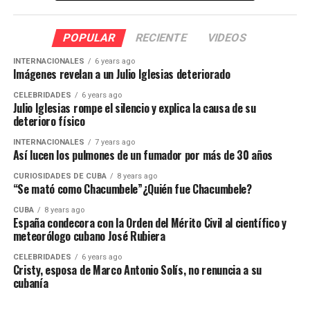
POPULAR
RECIENTE
VIDEOS
INTERNACIONALES
6 years ago
Imágenes revelan a un Julio Iglesias deteriorado
CELEBRIDADES
6 years ago
Julio Iglesias rompe el silencio y explica la causa de su
deterioro físico
INTERNACIONALES
7 years ago
Así lucen los pulmones de un fumador por más de 30 años
CURIOSIDADES DE CUBA
8 years ago
“Se mató como Chacumbele”¿Quién fue Chacumbele?
CUBA
8 years ago
España condecora con la Orden del Mérito Civil al científico y
meteorólogo cubano José Rubiera
CELEBRIDADES
6 years ago
Cristy, esposa de Marco Antonio Solís, no renuncia a su
cubanía