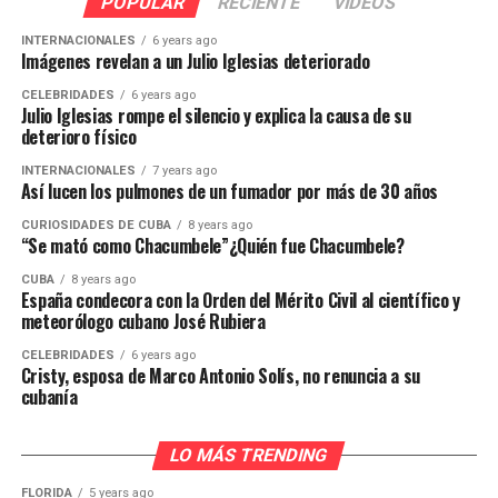
POPULAR
RECIENTE
VIDEOS
INTERNACIONALES
6 years ago
Imágenes revelan a un Julio Iglesias deteriorado
CELEBRIDADES
6 years ago
Julio Iglesias rompe el silencio y explica la causa de su
deterioro físico
INTERNACIONALES
7 years ago
Así lucen los pulmones de un fumador por más de 30 años
CURIOSIDADES DE CUBA
8 years ago
“Se mató como Chacumbele”¿Quién fue Chacumbele?
CUBA
8 years ago
España condecora con la Orden del Mérito Civil al científico y
meteorólogo cubano José Rubiera
CELEBRIDADES
6 years ago
Cristy, esposa de Marco Antonio Solís, no renuncia a su
cubanía
LO MÁS TRENDING
FLORIDA
5 years ago