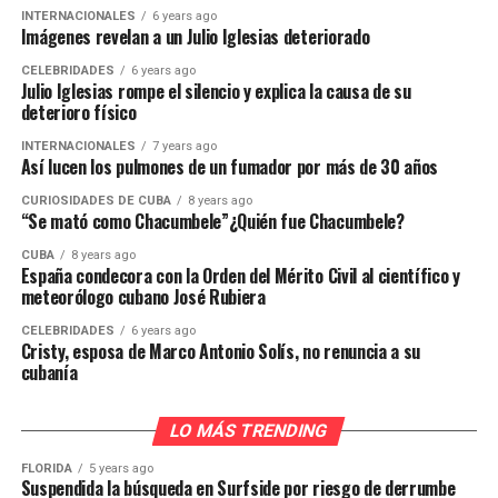
INTERNACIONALES
6 years ago
Imágenes revelan a un Julio Iglesias deteriorado
CELEBRIDADES
6 years ago
Julio Iglesias rompe el silencio y explica la causa de su
deterioro físico
INTERNACIONALES
7 years ago
Así lucen los pulmones de un fumador por más de 30 años
CURIOSIDADES DE CUBA
8 years ago
“Se mató como Chacumbele”¿Quién fue Chacumbele?
CUBA
8 years ago
España condecora con la Orden del Mérito Civil al científico y
meteorólogo cubano José Rubiera
CELEBRIDADES
6 years ago
Cristy, esposa de Marco Antonio Solís, no renuncia a su
cubanía
LO MÁS TRENDING
FLORIDA
5 years ago
Suspendida la búsqueda en Surfside por riesgo de derrumbe