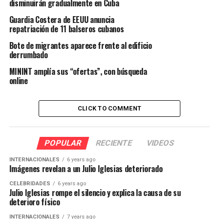
disminuirán gradualmente en Cuba
Guardia Costera de EEUU anuncia
repatriación de 11 balseros cubanos
Bote de migrantes aparece frente al edificio
derrumbado
MININT amplía sus “ofertas”, con búsqueda
online
CLICK TO COMMENT
POPULAR
RECIENTE
VIDEOS
INTERNACIONALES
6 years ago
Imágenes revelan a un Julio Iglesias deteriorado
CELEBRIDADES
6 years ago
Julio Iglesias rompe el silencio y explica la causa de su
deterioro físico
INTERNACIONALES
7 years ago