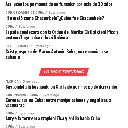
Así lucen los pulmones de un fumador por más de 30 años
CURIOSIDADES DE CUBA
8 years ago
“Se mató como Chacumbele”¿Quién fue Chacumbele?
CUBA
8 years ago
España condecora con la Orden del Mérito Civil al científico y
meteorólogo cubano José Rubiera
CELEBRIDADES
6 years ago
Cristy, esposa de Marco Antonio Solís, no renuncia a su
cubanía
LO MÁS TRENDING
FLORIDA
5 years ago
Suspendida la búsqueda en Surfside por riesgo de derrumbe
CORONAVIRUS CUBA
5 years ago
Coronavirus en Cuba: entre manipulaciones y negativas a
vacunarse
CUBA
5 years ago
Surge la tormenta tropical Elsa y enfila hacia Cuba
CUBA
5 years ago