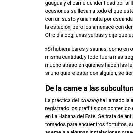
guagua y el carné de identidad por si l
ocasiones se llevan a todo el que est
con un susto y una multa por escándal
la estación, pero los amenacé con den
Otro día cogí unas yerbas y dije que e
»Si hubiera bares y saunas, como en o
misma cantidad, y todo fuera más segur
mucho atraso en quienes hacen las ley
si uno quiere estar con alguien, se ti
De la carne a las subcultu
La práctica del
cruising
ha llamado la 
registrado los graffitis con contenido 
en La Habana del Este. Se trata de a
tomados para encuentros fortuitos, so
asemeja a algunas instalaciones cread