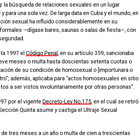
g
: la búsqueda de relaciones sexuales en un lugar
y para una sola vez. De larga data en Cuba y el mundo, en
ción sexual ha influido considerablemente en su
 formales —dígase bares, saunas o salas de fiesta—, con
seguridad.
asta 1997 el
Código Penal
, en su artículo 359, sancionaba
nueve meses o multa hasta doscientas setenta cuotas o
ntación de su condición de homosexual o [importunara o
otro”; además, aplicaba para “actos homosexuales en sitio
stos a ser vistos involuntariamente por otras personas”.
97 por el vigente
Decreto-Ley No.175
, en el cual se retiró
 Sección Quinta asume y castiga el Ultraje Sexual
d de tres meses a un año o multa de cien a trescientas