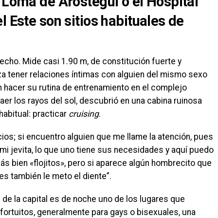
 Loma de Aróstegui o el Hospital
l Este son sitios habituales de
cho. Mide casi 1.90 m, de constitución fuerte y
za tener relaciones íntimas con alguien del mismo sexo
 hacer su rutina de entrenamiento en el complejo
er los rayos del sol, descubrió en una cabina ruinosa
habitual: practicar
cruising
.
cios; si encuentro alguien que me llame la atención, pues
mi jevita, lo que uno tiene sus necesidades y aquí puedo
s bien «flojitos», pero si aparece algún hombrecito que
es también le meto el diente”.
de la capital es de noche uno de los lugares que
fortuitos, generalmente para gays o bisexuales, una