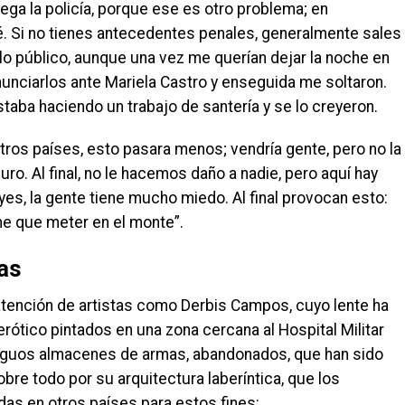
lega la policía, porque ese es otro problema; en
é. Si no tienes antecedentes penales, generalmente sales
o público, aunque una vez me querían dejar la noche en
unciarlos ante Mariela Castro y enseguida me soltaron.
staba haciendo un trabajo de santería y se lo creyeron.
tros países, esto pasara menos; vendría gente, pero no la
o. Al final, no le hacemos daño a nadie, pero aquí hay
es, la gente tiene mucho miedo. Al final provocan esto:
ene que meter en el monte”.
ras
atención de artistas como Derbis Campos, cuyo lente ha
erótico pintados en una zona cercana al Hospital Militar
ntiguos almacenes de armas, abandonados, que han sido
bre todo por su arquitectura laberíntica, que los
as en otros países para estos fines: