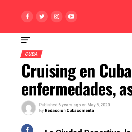
CUBA
Cruising en Cuba
enfermedades, as
Published
6 years ago
on
May 8, 2020
By
Redacción Cubacomenta