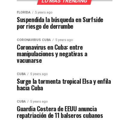
LO MÁS TRENDING
FLORIDA
5 years ago
Suspendida la búsqueda en Surfside
por riesgo de derrumbe
CORONAVIRUS CUBA
5 years ago
Coronavirus en Cuba: entre
manipulaciones y negativas a
vacunarse
CUBA
5 years ago
Surge la tormenta tropical Elsa y enfila
hacia Cuba
CUBA
5 years ago
Guardia Costera de EEUU anuncia
repatriación de 11 balseros cubanos