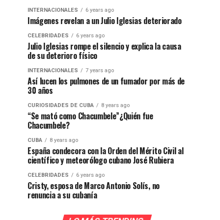
INTERNACIONALES
6 years ago
Imágenes revelan a un Julio Iglesias deteriorado
CELEBRIDADES
6 years ago
Julio Iglesias rompe el silencio y explica la causa
de su deterioro físico
INTERNACIONALES
7 years ago
Así lucen los pulmones de un fumador por más de
30 años
CURIOSIDADES DE CUBA
8 years ago
“Se mató como Chacumbele”¿Quién fue
Chacumbele?
CUBA
8 years ago
España condecora con la Orden del Mérito Civil al
científico y meteorólogo cubano José Rubiera
CELEBRIDADES
6 years ago
Cristy, esposa de Marco Antonio Solís, no
renuncia a su cubanía