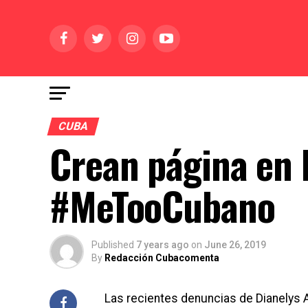
CUBA
Crean página en 
#MeTooCubano
Published
7 years ago
on
June 26, 2019
By
Redacción Cubacomenta
Las recientes denuncias de Dianelys A