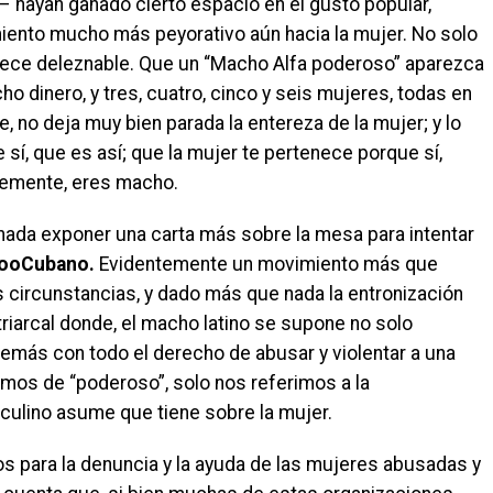
 hayan ganado cierto espacio en el gusto popular,
miento mucho más peyorativo aún hacia la mujer. No solo
l parece deleznable. Que un “Macho Alfa poderoso” aparezca
ho dinero, y tres, cuatro, cinco y seis mujeres, todas en
, no deja muy bien parada la entereza de la mujer; y lo
 sí, que es así; que la mujer te pertenece porque sí,
lemente, eres macho.
ada exponer una carta más sobre la mesa para intentar
ooCubano.
Evidentemente un movimiento más que
es circunstancias, y dado más que nada la entronización
triarcal donde, el macho latino se supone no solo
emás con todo el derecho de abusar y violentar a una
amos de “poderoso”, solo nos referimos a la
culino asume que tiene sobre la mujer.
s para la denuncia y la ayuda de las mujeres abusadas y