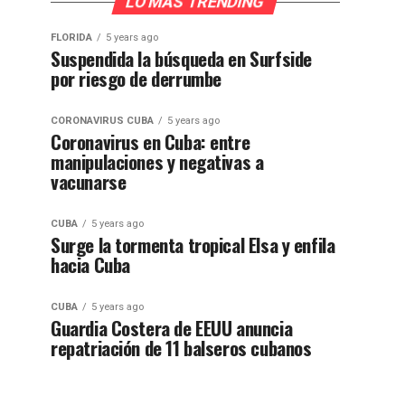
LO MÁS TRENDING
FLORIDA
5 years ago
Suspendida la búsqueda en Surfside
por riesgo de derrumbe
CORONAVIRUS CUBA
5 years ago
Coronavirus en Cuba: entre
manipulaciones y negativas a
vacunarse
CUBA
5 years ago
Surge la tormenta tropical Elsa y enfila
hacia Cuba
CUBA
5 years ago
Guardia Costera de EEUU anuncia
repatriación de 11 balseros cubanos