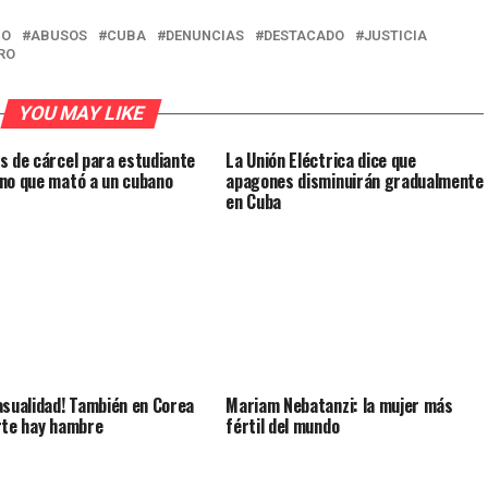
NO
ABUSOS
CUBA
DENUNCIAS
DESTACADO
JUSTICIA
RO
YOU MAY LIKE
s de cárcel para estudiante
La Unión Eléctrica dice que
no que mató a un cubano
apagones disminuirán gradualmente
en Cuba
asualidad! También en Corea
Mariam Nebatanzi: la mujer más
rte hay hambre
fértil del mundo