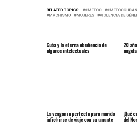
RELATED TOPICS:
#METOO
#METOOCUBA
MACHISMO
MUJERES
VIOLENCIA DE GÉNE
Cuba y la eterna obediencia de
20 año
algunos intelectuales
angola
La venganza perfecta para marido
¡Qué c
infiel: irse de viaje con su amante
del No