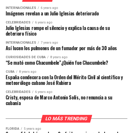
INTERNACIONALES
6 years ago
Imágenes revelan a un Julio Iglesias deteriorado
CELEBRIDADES
6 years ago
Julio Iglesias rompe el silencio y explica la causa de su
deterioro físico
INTERNACIONALES
7 years ago
Así lucen los pulmones de un fumador por más de 30 años
CURIOSIDADES DE CUBA
8 years ago
“Se mató como Chacumbele”¿Quién fue Chacumbele?
CUBA
8 years ago
España condecora con la Orden del Mérito Civil al científico y
meteorólogo cubano José Rubiera
CELEBRIDADES
6 years ago
Cristy, esposa de Marco Antonio Solís, no renuncia a su
cubanía
LO MÁS TRENDING
FLORIDA
5 years ago