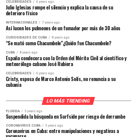
CELEBRIDADES
6 years ago
Julio Iglesias rompe el silencio y explica la causa de su
deterioro físico
INTERNACIONALES
7 years ago
Así lucen los pulmones de un fumador por más de 30 años
CURIOSIDADES DE CUBA
8 years ago
“Se mató como Chacumbele”¿Quién fue Chacumbele?
CUBA
8 years ago
España condecora con la Orden del Mérito Civil al científico y
meteorólogo cubano José Rubiera
CELEBRIDADES
6 years ago
Cristy, esposa de Marco Antonio Solís, no renuncia a su
cubanía
LO MÁS TRENDING
FLORIDA
5 years ago
Suspendida la búsqueda en Surfside por riesgo de derrumbe
CORONAVIRUS CUBA
5 years ago
Coronavirus en Cuba: entre manipulaciones y negativas a
vacunarse