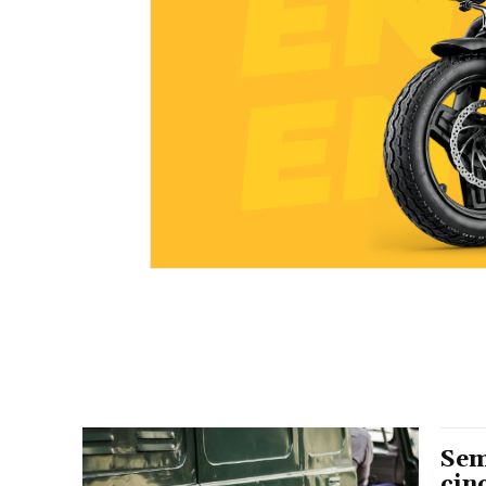
Sem
cin