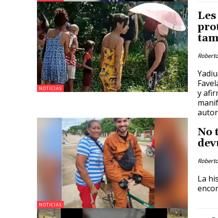
Les
pro
tam
Roberto
Yadiu
Favel
NOTICIAS
y afi
manif
autor
No 
dev
Roberto
La hi
encon
NOTICIAS