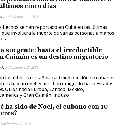
 últimos cinco días
 A.
-
Noviembre 13, 2023
s hechos se han reportado en Cuba en las últimas
 que involucra la muerte de varias personas a manos
ros.
a sin gente; hasta el irreductible
n Caimán es un destino migratorio
 A.
-
Noviembre 13, 2023
en los últimos dos años, casi medio millón de cubanos
 cifras hablan de 425 mil - han emigrado hacia Estados
s. Otros hacia Europa, Canadá, México,
oamérica y Gran Caimán, incluso.
é ha sido de Noel, el cubano con 10
eres?
Noviembre 13, 2023