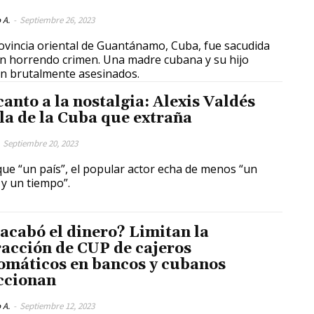
 A.
-
Septiembre 26, 2023
ovincia oriental de Guantánamo, Cuba, fue sacudida
n horrendo crimen. Una madre cubana y su hijo
n brutalmente asesinados.
canto a la nostalgia: Alexis Valdés
la de la Cuba que extraña
Septiembre 20, 2023
ue “un país”, el popular actor echa de menos “un
 y un tiempo”.
 acabó el dinero? Limitan la
racción de CUP de cajeros
omáticos en bancos y cubanos
ccionan
 A.
-
Septiembre 12, 2023