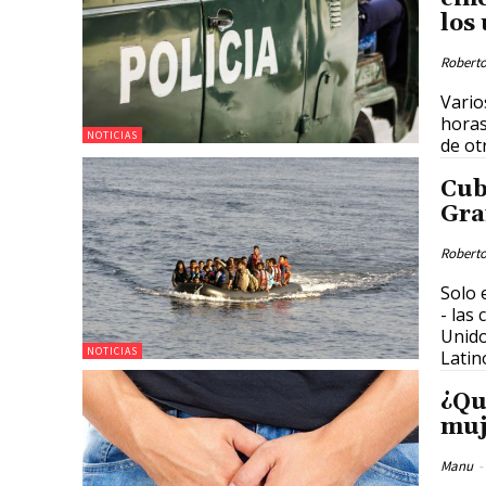
los
Roberto
Vario
horas
NOTICIAS
de ot
Cub
Gra
Roberto
Solo 
- las
Unido
NOTICIAS
Latin
¿Qu
muj
Manu
-