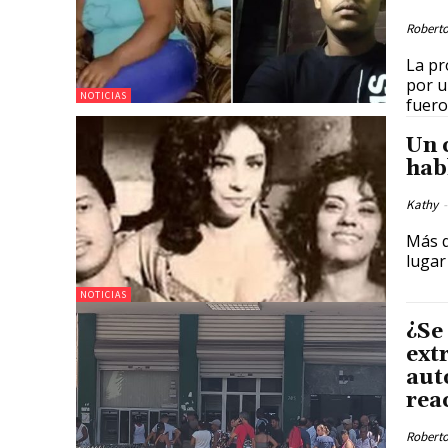
Roberto
La pr
por u
NOTICIAS
fuero
Un 
hab
Kathy
-
Más q
lugar
NOTICIAS
¿Se
ext
aut
rea
Roberto