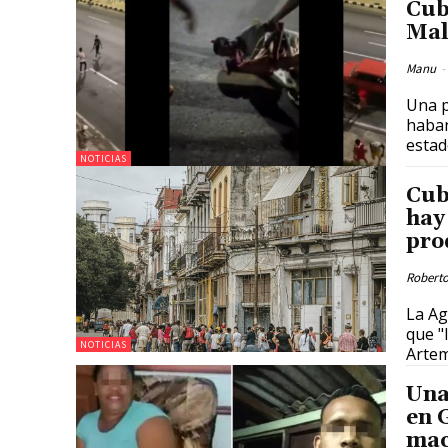
Cub
Mal
Manu
-
Una p
haba
estad
NOTICIAS
Cub
hay
pro
Roberto
La Ag
que "
NOTICIAS
Artemi
Una
en 
mac