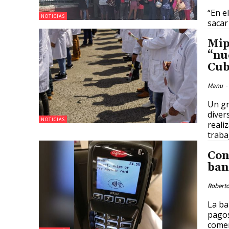
“En e
NOTICIAS
sacar
Mip
“nu
Cu
Manu
-
Un gr
diver
NOTICIAS
reali
traba
Con
ban
Roberto
La ba
pagos
comer