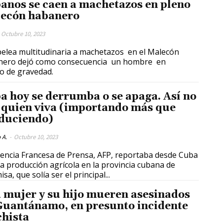
anos se caen a machetazos en pleno
ecón habanero
Octubre 10, 2023
elea multitudinaria a machetazos en el Malecón
nero dejó como consecuencia un hombre en
o de gravedad.
a hoy se derrumba o se apaga. Así no
 quien viva (importando más que
duciendo)
 A.
-
Octubre 10, 2023
encia Francesa de Prensa, AFP, reportaba desde Cuba
la producción agrícola en la provincia cubana de
sa, que solía ser el principal...
 mujer y su hijo mueren asesinados
Guantánamo, en presunto incidente
hista