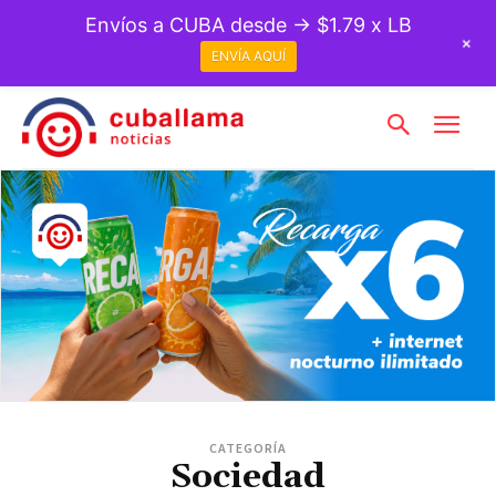
Envíos a CUBA desde → $1.79 x LB
+
ENVÍA AQUÍ
CATEGORÍA
Sociedad