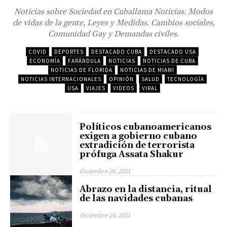
Noticias sobre Sociedad en Cuballama Noticias. Modos
de vidas de la gente, Leyes y Medidas. Cambios sociales,
Comunidad Gay y Demandas civiles.
COVID
DEPORTES
DESTACADO CUBA
DESTACADO USA
ECONOMÍA
FARÁNDULA
NOTICIAS
NOTICIAS DE CUBA
NOTICIAS DE FLORIDA
NOTICIAS DE MIAMI
NOTICIAS INTERNACIONALES
OPINIÓN
SALUD
TECNOLOGÍA
USA
VIAJES
VIDEOS
VIRAL
Políticos cubanoamericanos
exigen a gobierno cubano
extradición de terrorista
prófuga Assata Shakur
Diciembre 26, 2021
Abrazo en la distancia, ritual
de las navidades cubanas
Diciembre 24, 2021