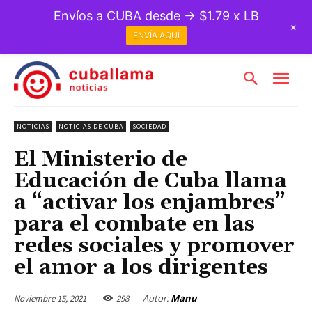
Envíos a CUBA desde → $1.79 x LB
+
ENVÍA AQUÍ
NOTICIAS
NOTICIAS DE CUBA
SOCIEDAD
El Ministerio de
Educación de Cuba llama
a “activar los enjambres”
para el combate en las
redes sociales y promover
el amor a los dirigentes
Autor:
Manu
Noviembre 15, 2021
298