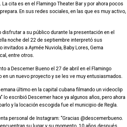
 La cita es en el Flamingo Theater Bar y por ahora pocos
prepara. En sus redes sociales, en las que es muy activo,
isfrutar a su público durante la presentación en el
ella noche del 22 de septiembre interpretó sus
 invitados a Aymée Nuviola, Baby Lores, Gema
al, entre otros.
to a Descemer Bueno el 27 de abril en el Flamingo
o en un nuevo proyecto y se les ve muy entusiasmados.
emana último en la capital cubana filmando un videoclip
a” lo escribió Descemer hace ya algunos años, pero ahora
rlo y la locación escogida fue el municipio de Regla.
uenta personal de Instagram: “Gracias @descemerbueno.
encuentran su lugar y su momento. 10 años después,