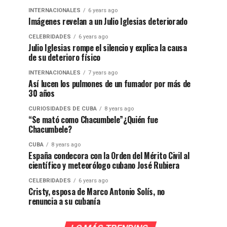
INTERNACIONALES
6 years ago
Imágenes revelan a un Julio Iglesias deteriorado
CELEBRIDADES
6 years ago
Julio Iglesias rompe el silencio y explica la causa
de su deterioro físico
INTERNACIONALES
7 years ago
Así lucen los pulmones de un fumador por más de
30 años
CURIOSIDADES DE CUBA
8 years ago
“Se mató como Chacumbele”¿Quién fue
Chacumbele?
CUBA
8 years ago
España condecora con la Orden del Mérito Civil al
científico y meteorólogo cubano José Rubiera
CELEBRIDADES
6 years ago
Cristy, esposa de Marco Antonio Solís, no
renuncia a su cubanía