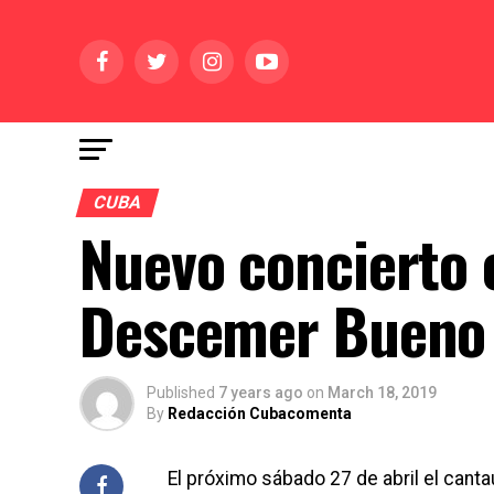
CUBA
Nuevo concierto 
Descemer Bueno
Published
7 years ago
on
March 18, 2019
By
Redacción Cubacomenta
El próximo sábado 27 de abril el can