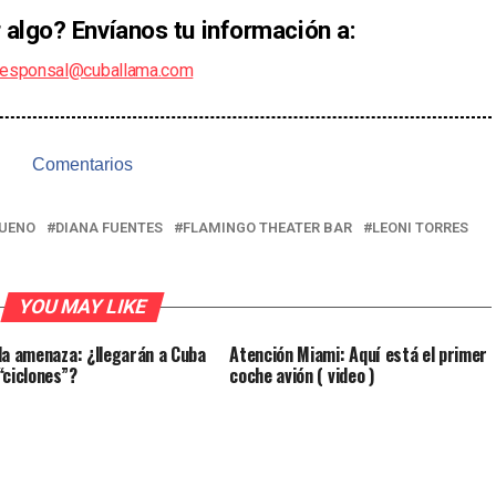
 algo? Envíanos tu información a:
responsal@cuballama.com
Comentarios
UENO
DIANA FUENTES
FLAMINGO THEATER BAR
LEONI TORRES
YOU MAY LIKE
la amenaza: ¿llegarán a Cuba
Atención Miami: Aquí está el primer
“ciclones”?
coche avión ( video )