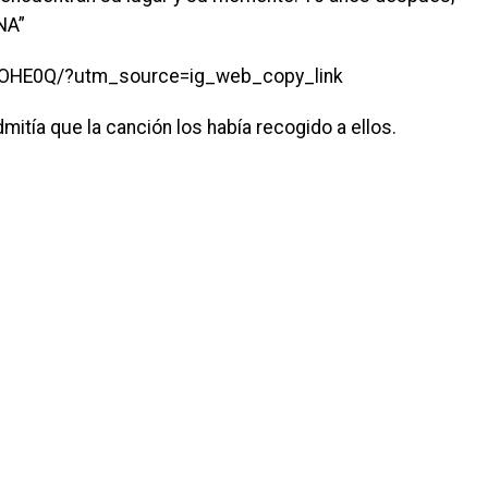
NA”
ujOHE0Q/?utm_source=ig_web_copy_link
itía que la canción los había recogido a ellos.