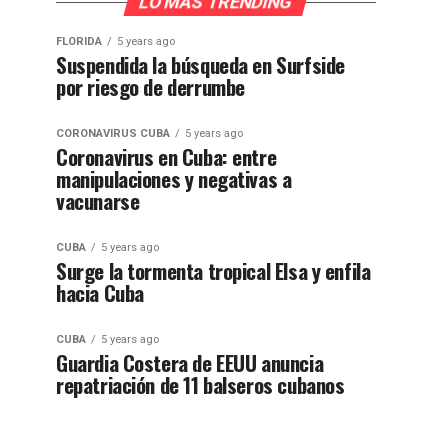
LO MÁS TRENDING
FLORIDA
5 years ago
Suspendida la búsqueda en Surfside
por riesgo de derrumbe
CORONAVIRUS CUBA
5 years ago
Coronavirus en Cuba: entre
manipulaciones y negativas a
vacunarse
CUBA
5 years ago
Surge la tormenta tropical Elsa y enfila
hacia Cuba
CUBA
5 years ago
Guardia Costera de EEUU anuncia
repatriación de 11 balseros cubanos