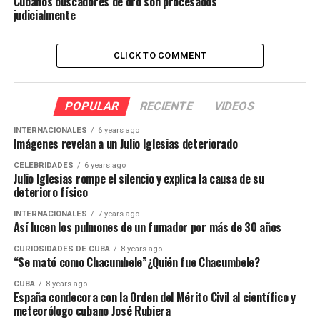
Cubanos buscadores de oro son procesados
judicialmente
CLICK TO COMMENT
POPULAR
RECIENTE
VIDEOS
INTERNACIONALES
6 years ago
Imágenes revelan a un Julio Iglesias deteriorado
CELEBRIDADES
6 years ago
Julio Iglesias rompe el silencio y explica la causa de su
deterioro físico
INTERNACIONALES
7 years ago
Así lucen los pulmones de un fumador por más de 30 años
CURIOSIDADES DE CUBA
8 years ago
“Se mató como Chacumbele”¿Quién fue Chacumbele?
CUBA
8 years ago
España condecora con la Orden del Mérito Civil al científico y
meteorólogo cubano José Rubiera