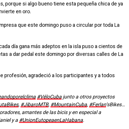
s, porque si algo bueno tiene esta pequeña chica de ya
vierte en oro.
empresa que este domingo puso a circular por toda La
cada día gana más adeptos en la isla puso a cientos de
etas a dar pedal este domingo por diversas calles de La
de profesión, agradeció a los participantes y a todos
eandoporelclima
#
VéloCuba
junto a otros proyectos
taBikes
,
#
JibaroMTB
,
#
MountainCuba
,
#
Ferl
an
‘sBikes…
oradores, amantes de las bicis y en especial a
daniel y a
#
UnionEutopeaenLaHabana
.