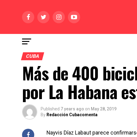
CUBA
Más de 400 bicic
por La Habana e
Published
7 years ago
on
May 28, 2019
By
Redacción Cubacomenta
Nayvis Díaz Labaut parece confirma