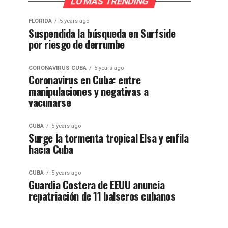
LO MÁS TRENDING
FLORIDA
5 years ago
Suspendida la búsqueda en Surfside
por riesgo de derrumbe
CORONAVIRUS CUBA
5 years ago
Coronavirus en Cuba: entre
manipulaciones y negativas a
vacunarse
CUBA
5 years ago
Surge la tormenta tropical Elsa y enfila
hacia Cuba
CUBA
5 years ago
Guardia Costera de EEUU anuncia
repatriación de 11 balseros cubanos