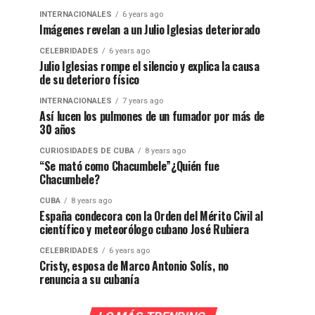
INTERNACIONALES
6 years ago
Imágenes revelan a un Julio Iglesias deteriorado
CELEBRIDADES
6 years ago
Julio Iglesias rompe el silencio y explica la causa
de su deterioro físico
INTERNACIONALES
7 years ago
Así lucen los pulmones de un fumador por más de
30 años
CURIOSIDADES DE CUBA
8 years ago
“Se mató como Chacumbele”¿Quién fue
Chacumbele?
CUBA
8 years ago
España condecora con la Orden del Mérito Civil al
científico y meteorólogo cubano José Rubiera
CELEBRIDADES
6 years ago
Cristy, esposa de Marco Antonio Solís, no
renuncia a su cubanía