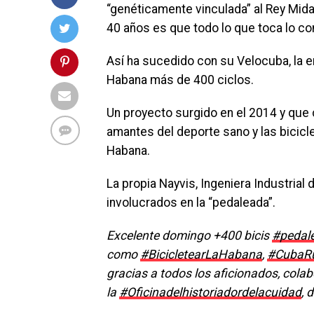
“genéticamente vinculada” al Rey Mida
40 años es que todo lo que toca lo con
Así ha sucedido con su Velocuba, la 
Habana más de 400 ciclos.
Un proyecto surgido en el 2014 y que 
amantes del deporte sano y las bicicl
Habana.
La propia Nayvis, Ingeniera Industrial 
involucrados en la “pedaleada”.
Excelente domingo +400 bicis
#
pedal
como
#
BicicletearLaHabana
,
#
CubaRu
gracias a todos los aficionados, colab
la
#
Oficinadelhistoriadordelacuidad
, 