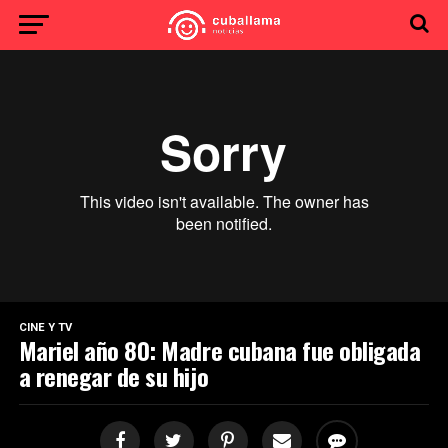
Los que se quedaron
from
CurtaDoc Acervo
on
Vimeo
.
CINE Y TV
Mariel año 80: Madre cubana fue obligada
a renegar de su hijo