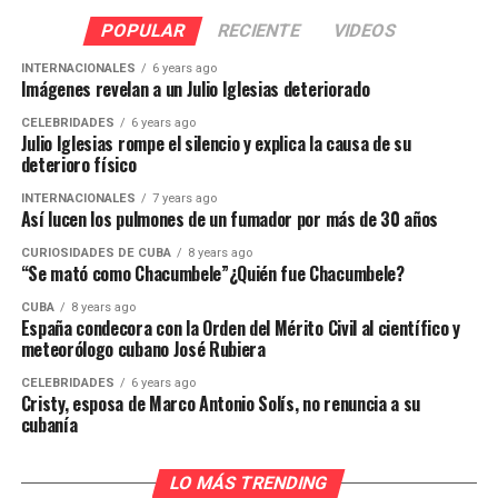
POPULAR
RECIENTE
VIDEOS
INTERNACIONALES
6 years ago
Imágenes revelan a un Julio Iglesias deteriorado
CELEBRIDADES
6 years ago
Julio Iglesias rompe el silencio y explica la causa de su
deterioro físico
INTERNACIONALES
7 years ago
Así lucen los pulmones de un fumador por más de 30 años
CURIOSIDADES DE CUBA
8 years ago
“Se mató como Chacumbele”¿Quién fue Chacumbele?
CUBA
8 years ago
España condecora con la Orden del Mérito Civil al científico y
meteorólogo cubano José Rubiera
CELEBRIDADES
6 years ago
Cristy, esposa de Marco Antonio Solís, no renuncia a su
cubanía
LO MÁS TRENDING