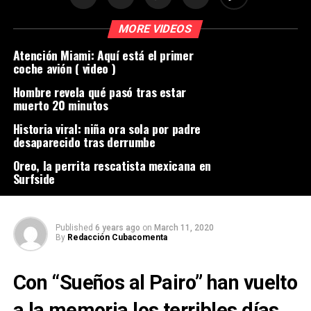
MORE VIDEOS
Atención Miami: Aquí está el primer
coche avión ( video )
Hombre revela qué pasó tras estar
muerto 20 minutos
Historia viral: niña ora sola por padre
desaparecido tras derrumbe
Oreo, la perrita rescatista mexicana en
Surfside
Published
6 years ago
on
March 11, 2020
By
Redacción Cubacomenta
Con “
Sueños al Pairo
” han vuelto
a la memoria los
terribles días